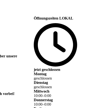
Öffnungszeiten LOKAL
über unsere
jetzt geschlossen
Montag
geschlossen
Dienstag
geschlossen
Mittwoch
h vorbei!
10
:
00
–
0
:
00
Donnerstag
10
:
00
–
0
:
00